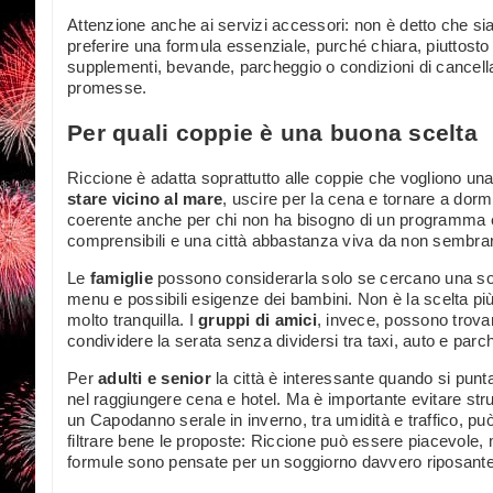
Attenzione anche ai servizi accessori: non è detto che s
preferire una formula essenziale, purché chiara, piuttost
supplementi, bevande, parcheggio o condizioni di cancella
promesse.
Per quali coppie è una buona scelta
Riccione è adatta soprattutto alle coppie che vogliono un
stare vicino al mare
, uscire per la cena e tornare a dorm
coerente anche per chi non ha bisogno di un programma 
comprensibili e una città abbastanza viva da non sembra
Le
famiglie
possono considerarla solo se cercano una soluz
menu e possibili esigenze dei bambini. Non è la scelta più
molto tranquilla. I
gruppi di amici
, invece, possono trova
condividere la serata senza dividersi tra taxi, auto e parch
Per
adulti e senior
la città è interessante quando si punta
nel raggiungere cena e hotel. Ma è importante evitare str
un Capodanno serale in inverno, tra umidità e traffico, pu
filtrare bene le proposte: Riccione può essere piacevole, m
formule sono pensate per un soggiorno davvero riposante