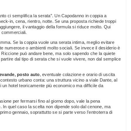
to ci semplifica la serata”. Un Capodanno in coppia a
eck-in, cena, rientro, notte. Se una proposta richiede troppi
raggiungere, il vantaggio della formula si riduce molto. Qui
ni commerciali.
amma. Se la coppia vuole una serata intima, meglio evitare
e numerose o ambienti molto sociali. Se invece il desiderio è
 di Riccione può andare bene, ma solo sapendo che la quiete
e partire dal tipo di serata che si vuole vivere, non dal semplice
evande, posto auto
, eventuale colazione e orario di uscita
contesto urbano conta: una struttura vicino a viale Dante, al
 un hotel teoricamente più economico ma difficile da
sione per fermarsi fino al giorno dopo, vale la pena
e
. In quel caso la scelta non dipende solo dal cenone, ma
 primo gennaio, soprattutto se si parte verso l’entroterra di