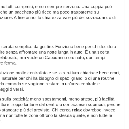
iano tutti compresi, e non sempre servono. Una coppia può
o che un pacchetto più ricco ma poco trasparente su
zione. A fine anno, la chiarezza vale più del sovraccarico di
a serata semplice da gestire. Funziona bene per chi desidera
ire senza affrontare una notte lunga in auto. È una scelta
elaborato, ma vuole un Capodanno ordinato, con tempi
re ferma.
ione molto controllata e se la struttura chiarisce bene orari,
 naturale per chi ha bisogno di spazi grandi o di una routine
rla comoda se vogliono restare in un’area centrale e
eggi diversi.
 sulla praticità: meno spostamenti, meno attese, più facilità
utture troppo lontane dal centro o con accessi scomodi, perché
ò stancare più del previsto. Chi cerca
relax
dovrebbe invece
a non tutte le zone offrono la stessa quiete, e non tutte le
.