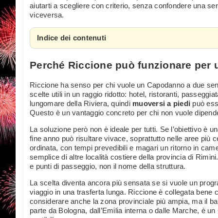
aiutarti a scegliere con criterio, senza confondere una se
viceversa.
Indice dei contenuti
Perché Riccione può funzionare per 
Riccione ha senso per chi vuole un Capodanno a due senza
scelte utili in un raggio ridotto: hotel, ristoranti, passeggi
lungomare della Riviera, quindi
muoversi a piedi
può esse
Questo è un vantaggio concreto per chi non vuole dipende
La soluzione però non è ideale per tutti. Se l’obiettivo è u
fine anno può risultare vivace, soprattutto nelle aree più 
ordinata, con tempi prevedibili e magari un ritorno in came
semplice di altre località costiere della provincia di Rimin
e punti di passeggio, non il nome della struttura.
La scelta diventa ancora più sensata se si vuole un prog
viaggio in una trasferta lunga. Riccione è collegata bene 
considerare anche la zona provinciale più ampia, ma il bar
parte da Bologna, dall’Emilia interna o dalle Marche, è 