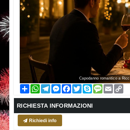
Capodanno romantico a Ricci
Condividi
WhatsApp
Telegram
Messenger
Facebook
Twitter
Skype
Message
Email
Co
Li
RICHIESTA INFORMAZIONI
Richiedi info