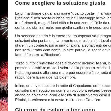
Come scegliere la soluzione giusta
La prima domanda da farsi non è “quanto costa”, ma “quan
Riccione è ben scelto quando riduce i passaggi: arrivo, ch
trasferimenti, magari fuori città o in una zona difficile da 
conta la distanza reale, non quella scritta nelle descrizio
Un secondo criterio è la coerenza tra aspettativa e progr
soluzioni che puntano chiaramente su musica alta, tavolat
stare in un contesto più animato, allora la zona centrale
non sarà il tratto dominante. In altre parole, la scelta dev
fatto di “essere a Riccione”.
Terzo punto: controllare cosa è davvero incluso.
Menu, b
possono cambiare molto il valore della proposta. Anche il 
Palacongressi o alla zona mare può essere più comoda di
raggiungere la sera del 31 dicembre.
Infine, se si vuole usare la notte di Capodanno come occa
considerare il soggiorno come un piccolo
weekend brev
anche da colazione, orari e facilità di rientro verso casa il
Rimini, la Valconca o la costa in direzione Cattolica.
Gli errori da evitare a fine anno