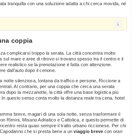
rata tranquilla con una soluzione adatta a chi cerca movida, né
una coppia
 complicarsi troppo la serata. La città concentra molte
ata sul mare e aree di ritrovo si trovano spesso tra il centro e il
re realistico se la prenotazione è fatta con attenzione.
re dall’auto dopo il cenone.
na notte silenziosa, lontana da traffico e persone, Riccione a
centrali. Al contrario, per una coppia che cerca una serata
ra dopo la mezzanotte, la città offre una base logistica più
i. In questo senso conta molto la distanza reale tra cena, hotel
ramma breve, magari di una sola notte, senza trasformare il
con Rimini, Misano Adriatico e Cattolica, e questo permette di
icentro resta quasi sempre il tratto urbano riccionese. Per chi
un Capodanno che si presta bene a un
viaggio breve
con orari