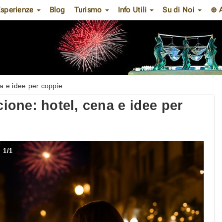
sperienze
Blog
Turismo
Info Utili
Su di Noi
⊕ 
a e idee per coppie
one: hotel, cena e idee per
1
/
1