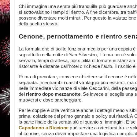
Chi immagina una serata più tranquilla può guardare anche 
si sottovalutino i tempi di rientro. A fine dicembre, tra traffi
possono diventare molti minuti. Per questo la valutazione 
della scelta stessa.
Cenone, pernottamento e rientro sen
La formula che di solito funziona meglio per una coppia è
soprattutto nella notte di San Silvestro, il tema non è s
servizio, tempi di attesa, possibilità di tornare in stanza a
ristorante è distante dall’hotel o richiede l’auto, il rischio 
Prima di prenotare, conviene chiedere se il cenone è nell
separata. In entrambi i casi il vantaggio può esserci, ma 
nelle immediate vicinanze di viale Ceccarini, della passeg
del
rientro dopo mezzanotte
. Se invece si sceglie una 
muoversi e dove parcheggiare.
Per le coppie è utile verificare anche i dettagli meno visibil
prima, colazione del primo gennaio e policy sui ritardi. A
la parte finale della serata più di quanto si immagini. E se
Capodanno a Riccione
può servire a orientarsi tra le s
al cenone, senza dover impostare una logistica complicat