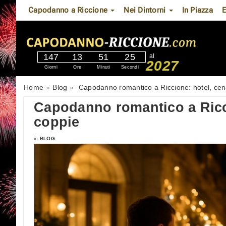
Capodanno a Riccione
Nei Dintorni
In Piazza
E
147
13
51
24
al
2027
Giorni
Ore
Minuti
Secondi
Home
Blog
Capodanno romantico a Riccione: hotel, cen
Capodanno romantico a Ricci
coppie
in
BLOG