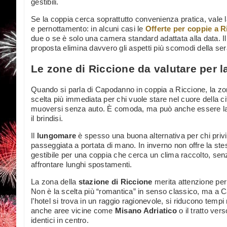
gestibili.
Se la coppia cerca soprattutto convenienza pratica, vale la
e pernottamento: in alcuni casi le
Offerte per coppie a R
due o se è solo una camera standard adattata alla data. Il
proposta elimina davvero gli aspetti più scomodi della ser
Le zone di Riccione da valutare per l
Quando si parla di Capodanno in coppia a Riccione, la z
scelta più immediata per chi vuole stare nel cuore della ci
muoversi senza auto. È comoda, ma può anche essere la 
il brindisi.
Il
lungomare
è spesso una buona alternativa per chi privi
passeggiata a portata di mano. In inverno non offre la stes
gestibile per una coppia che cerca un clima raccolto, senz
affrontare lunghi spostamenti.
La zona della
stazione di Riccione
merita attenzione per 
Non è la scelta più “romantica” in senso classico, ma a C
l’hotel si trova in un raggio ragionevole, si riducono tem
anche aree vicine come
Misano Adriatico
o il tratto ver
identici in centro.