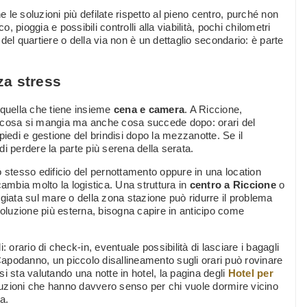
le soluzioni più defilate rispetto al pieno centro, purché non
co, pioggia e possibili controlli alla viabilità, pochi chilometri
del quartiere o della via non è un dettaglio secondario: è parte
za stress
 quella che tiene insieme
cena e camera
. A Riccione,
olo cosa si mangia ma anche cosa succede dopo: orari del
 piedi e gestione del brindisi dopo la mezzanotte. Se il
è di perdere la parte più serena della serata.
o stesso edificio del pernottamento oppure in una location
cambia molto la logistica. Una struttura in
centro a Riccione
o
giata sul mare o della zona stazione può ridurre il problema
soluzione più esterna, bisogna capire in anticipo come
i: orario di check-in, eventuale possibilità di lasciare i bagagli
 Capodanno, un piccolo disallineamento sugli orari può rovinare
 si sta valutando una notte in hotel, la pagina degli
Hotel per
oluzioni che hanno davvero senso per chi vuole dormire vicino
a.