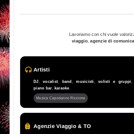
Lavoriamo con chi vuole valorizz
viaggio
,
agenzie di comunic
Artisti
DJ
,
vocalist
,
band
,
musicisti
,
solisti e gruppi
,
piano bar
,
karaoke
.
Musica Capodanno Riccione
Agenzie Viaggio & TO