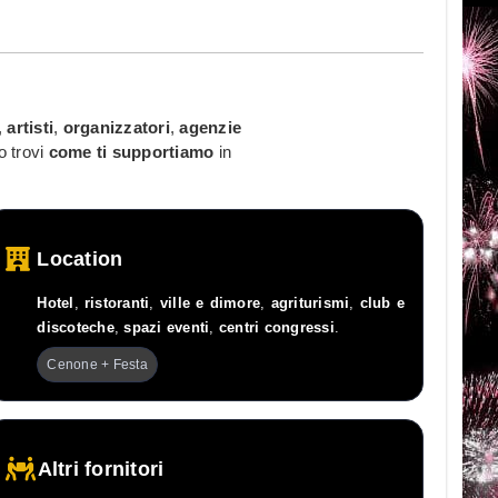
,
artisti
,
organizzatori
,
agenzie
o trovi
come ti supportiamo
in
Location
Hotel
,
ristoranti
,
ville e dimore
,
agriturismi
,
club e
discoteche
,
spazi eventi
,
centri congressi
.
Cenone + Festa
Altri fornitori