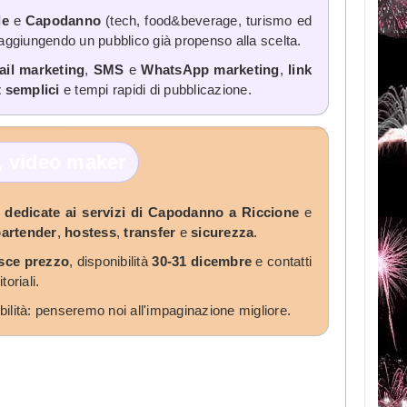
le
e
Capodanno
(tech, food&beverage, turismo ed
raggiungendo un pubblico già propenso alla scelta.
ail marketing
,
SMS
e
WhatsApp marketing
,
link
t semplici
e tempi rapidi di pubblicazione.
s, video maker
 dedicate ai servizi di Capodanno a Riccione
e
bartender
,
hostess
,
transfer
e
sicurezza
.
sce prezzo
, disponibilità
30-31 dicembre
e contatti
oriali.
bilità: penseremo noi all'impaginazione migliore.