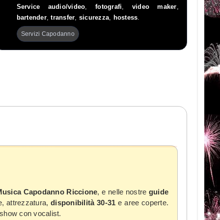
Service audio/video
,
fotografi
,
video maker
,
bartender
,
transfer
,
sicurezza
,
hostess
.
Servizi Capodanno
usica Capodanno Riccione
, e nelle nostre
guide
, attrezzatura,
disponibilità 30-31
e aree coperte.
r show con vocalist.