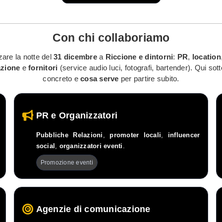
Con chi
collaboriamo
are la notte del
31 dicembre
a
Riccione e dintorni
:
PR
,
location
azione
e
fornitori
(service audio luci, fotografi, bartender). Qui sott
concreto e
cosa serve
per partire subito.
PR e Organizzatori
Pubbliche Relazioni
,
promoter locali
,
influencer
social
,
organizzatori eventi
.
Promozione eventi
Agenzie di comunicazione