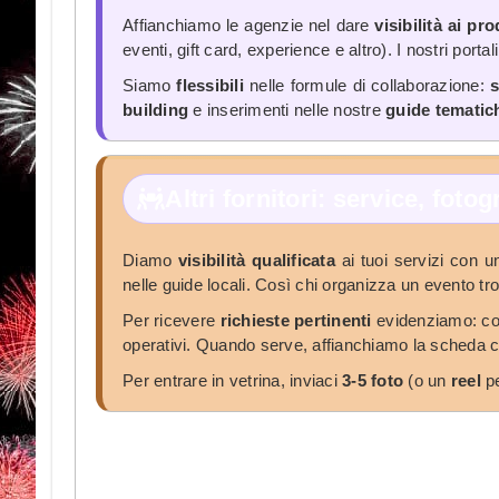
Affianchiamo le agenzie nel dare
visibilità ai pro
eventi, gift card, experience e altro). I nostri porta
Siamo
flessibili
nelle formule di collaborazione:
s
building
e inserimenti nelle nostre
guide tematic
Altri fornitori: service, foto
Diamo
visibilità qualificata
ai tuoi servizi con 
nelle guide locali. Così chi organizza un evento tr
Per ricevere
richieste pertinenti
evidenziamo: cos
operativi. Quando serve, affianchiamo la scheda 
Per entrare in vetrina, inviaci
3-5 foto
(o un
reel
pe