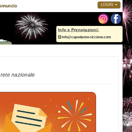
LOGIN
Annuncio
Info e Prenotazioni:
info@capodanno-riccione.com
 rete nazionale