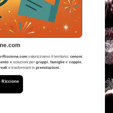
one.com
-Riccione.com
valorizziamo il territorio:
cenoni
mento
e soluzioni per
gruppi
,
famiglie
e
coppie
.
reali
e trasformarli in
prenotazioni
.
e
Riccione