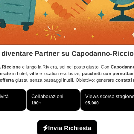
 diventare
Partner
su
Capodanno-Ricci
a
Riccione
e lungo la Riviera, sei nel posto giusto. Con
Capodanno
erate
in hotel,
ville
e location esclusive,
pacchetti con pernotta
offerta
giusta, senza passaggi inutili. Obiettivo: generare
contatti 
ività
Collaborazioni
Views scorsa stagion
190+
95.000
Invia Richiesta