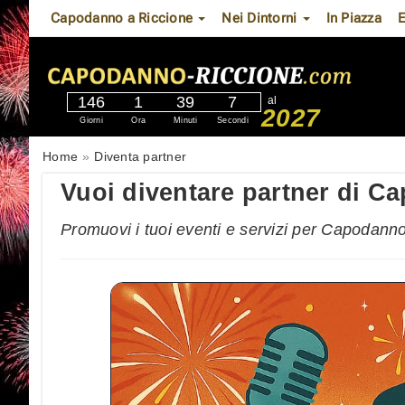
Capodanno a Riccione
Nei Dintorni
In Piazza
E
146
1
39
5
al
2027
Giorni
Ora
Minuti
Secondi
Home
Diventa partner
Vuoi diventare partner di C
Promuovi i tuoi eventi e servizi per Capodanno 