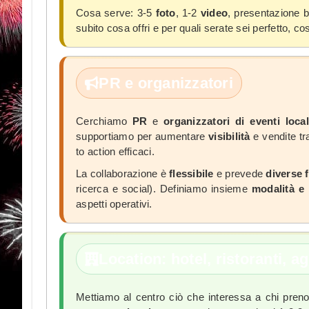
Cosa serve: 3-5
foto
, 1-2
video
, presentazione 
subito cosa offri e per quali serate sei perfetto, co
PR e organizzatori
Cerchiamo
PR
e
organizzatori di eventi local
supportiamo per aumentare
visibilità
e vendite tr
to action efficaci.
La collaborazione è
flessibile
e prevede
diverse 
ricerca e social). Definiamo insieme
modalità e 
aspetti operativi.
Location: hotel, ristoranti, ag
Mettiamo al centro ciò che interessa a chi pren