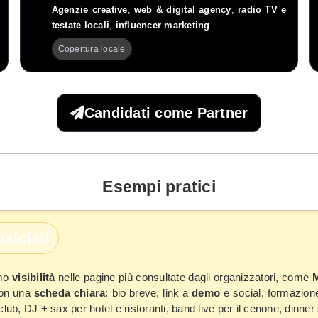
Agenzie creative
,
web & digital agency
,
radio TV e
testate locali
,
influencer marketing
.
Copertura locale
Candidati come Partner
Esempi pratici
usicisti
amo
visibilità
nelle pagine più consultate dagli organizzatori, come
M
 con una
scheda chiara
: bio breve, link a
demo
e social, formazione
lub, DJ + sax per hotel e ristoranti, band live per il cenone, dinne