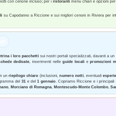
tti con cenone incluso; per i
ristoranti
menu chiari e opzioni per 
li
su Capodanno a Riccione e sui migliori cenoni in Riviera per int
tor
trina i loro pacchetti
sui nostri portali specializzati, davanti a u
schede dedicate
, inserimenti nelle
guide locali
e
promozioni m
on un
riepilogo chiaro
(inclusioni,
numero notti
, eventuali
esperi
gramma del
31
e del
1 gennaio
. Copriamo Riccione e i principali 
gnano
,
Morciano di Romagna
,
Montescudo-Monte Colombo
,
Sa