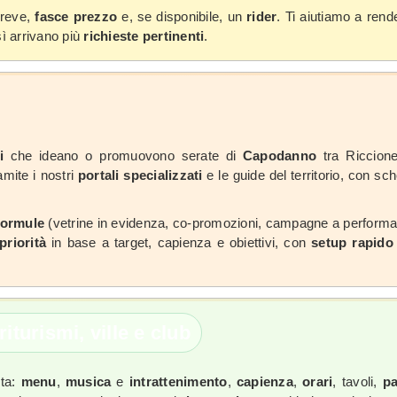
breve,
fasce prezzo
e, se disponibile, un
rider
. Ti aiutiamo a rend
sì arrivano più
richieste pertinenti
.
i
che ideano o promuovono serate di
Capodanno
tra Riccion
amite i nostri
portali specializzati
e le guide del territorio, con sc
formule
(vetrine in evidenza, co-promozioni, campagne a performance
priorità
in base a target, capienza e obiettivi, con
setup rapido
riturismi, ville e club
ota:
menu
,
musica
e
intrattenimento
,
capienza
,
orari
, tavoli,
pa