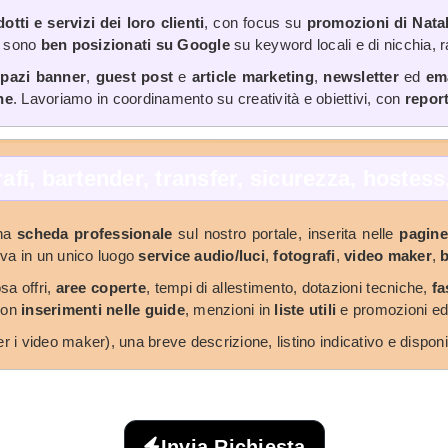
dotti e servizi dei loro clienti
, con focus su
promozioni di Nata
li sono
ben posizionati su Google
su keyword locali e di nicchia, 
pazi banner
,
guest post
e
article marketing
,
newsletter
ed
em
he
. Lavoriamo in coordinamento su creatività e obiettivi, con
repor
grafi, bartender, transfer, sicurezza, hostes
una
scheda professionale
sul nostro portale, inserita nelle
pagine
ova in un unico luogo
service audio/luci
,
fotografi
,
video maker
,
a offri,
aree coperte
, tempi di allestimento, dotazioni tecniche,
fa
con
inserimenti nelle guide
, menzioni in
liste utili
e promozioni edit
r i video maker), una breve descrizione, listino indicativo e disponi
Invia Richiesta