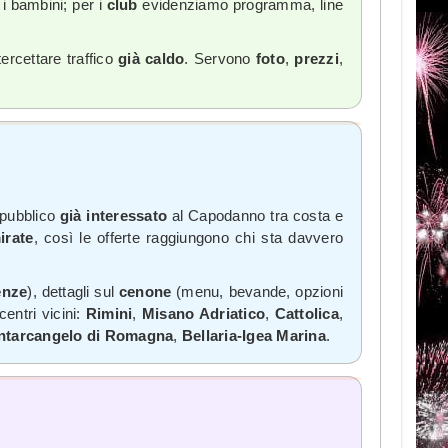
i bambini; per i
club
evidenziamo programma, line
ercettare traffico
già caldo
. Servono
foto
,
prezzi
,
n pubblico
già interessato
al Capodanno tra costa e
irate
, così le offerte raggiungono chi sta davvero
enze
), dettagli sul
cenone
(menu, bevande, opzioni
centri vicini:
Rimini
,
Misano Adriatico
,
Cattolica
,
ntarcangelo di Romagna
,
Bellaria-Igea Marina
.