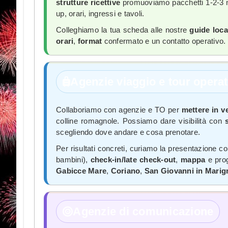
strutture ricettive
promuoviamo pacchetti 1-2-3 no
up, orari, ingressi e tavoli.
Colleghiamo la tua scheda alle nostre
guide loca
orari
,
format
confermato e un contatto operativo.
Agenzie viaggio e tour opera
Collaboriamo con agenzie e TO per
mettere in ve
colline romagnole. Possiamo dare visibilità con
scegliendo dove andare e cosa prenotare.
Per risultati concreti, curiamo la presentazione c
bambini),
check-in/late check-out
,
mappa
e pro
Gabicce Mare
,
Coriano
,
San Giovanni in Mari
Agenzie di comunicazione