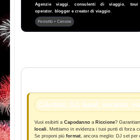
Agenzie viaggi
,
consulenti di viaggio
,
tour
operator
,
blogger e creator di viaggio
.
Pernotto + Cenone
Artisti: DJ, band, vocalist, m
Vuoi esibirti a
Capodanno
a
Riccione
? Garanti
locali
. Mettiamo in evidenza i tuoi punti di forza
Se proponi più
format
, ancora meglio: DJ set per c